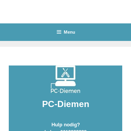
Ga
naar
de
inhoud
Menu
PC-Diemen
Hulp nodig?